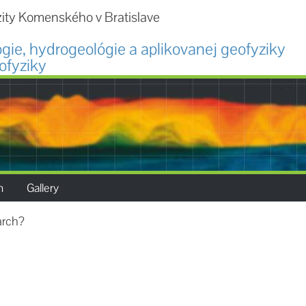
zity Komenského v Bratislave
ógie, hydrogeológie a aplikovanej geofyziky
ofyziky
.
h
Gallery
arch?