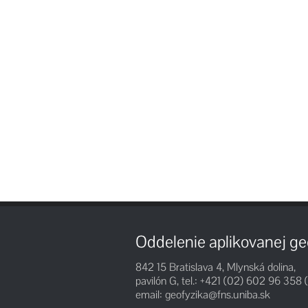
Oddelenie aplikovanej ge
842 15 Bratislava 4, Mlynská dolina,
pavilón G, tel.: +421 (02) 602 96 358 (
email:
geofyzika@fns.uniba.sk