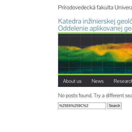
Prírodovedecká fakulta Univer
Katedra inžinierskej geol
Oddelenie aplikovanej ge
About us
News
Researc
No posts found. Try a different se
Search
for: