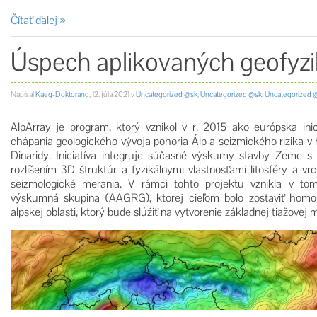
Čítať ďalej
Úspech aplikovaných geofyz
Napísal
Kaeg-Doktorand
,
12. júla 2021
v
Uncategorized @sk
,
Uncategorized @sk
,
Uncategorized 
AlpArray je program, ktorý vznikol v r. 2015 ako európska in
chápania geologického vývoja pohoria Álp a seizmického rizika 
Dinaridy. Iniciatíva integruje súčasné výskumy stavby Zeme s
rozlíšením 3D štruktúr a fyzikálnymi vlastnosťami litosféry a 
seizmologické merania. V rámci tohto projektu vznikla v to
výskumná skupina (AAGRG), ktorej cieľom bolo zostaviť homo
alpskej oblasti, ktorý bude slúžiť na vytvorenie základnej tiažov