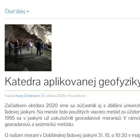
Čítať ďalej
Katedra aplikovanej geofyziky
Napísal
Kaeg-Doktorand
,
30. októbra 2020
v Nezaradené
Začiatkom októbra 2020 sme sa zúčastnili aj s ďalšími univerzi
ľadovej jaskyni. Na mieste bolo použitých viacero metód za účel
1995 sa v jaskyni už uskutočnili georadarové merania). V rámci
georadarovú a seizmickú metódu.
O našom meraní v Dobšinskej ľadovej jaskyni 31. 10. o 10:30 v 