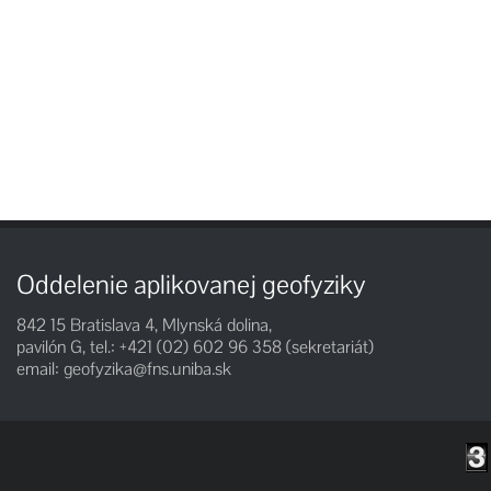
Oddelenie aplikovanej geofyziky
842 15 Bratislava 4, Mlynská dolina,
pavilón G, tel.: +421 (02) 602 96 358 (sekretariát)
email:
geofyzika@fns.uniba.sk
Slovenčin