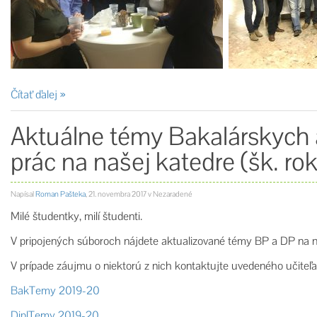
Čítať ďalej
Aktuálne témy Bakalárskych
prác na našej katedre (šk. r
Napísal
Roman Pašteka
,
21. novembra 2017
v Nezaradené
Milé študentky, milí študenti.
V pripojených súboroch nájdete aktualizované témy BP a DP na n
V prípade záujmu o niektorú z nich kontaktujte uvedeného učiteľ
BakTemy 2019-20
DiplTemy 2019-20