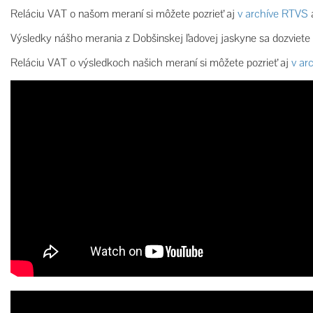
Reláciu VAT o našom meraní si môžete pozrieť aj
v archíve RTVS
Výsledky nášho merania z Dobšinskej ľadovej jaskyne sa dozviete
Reláciu VAT o výsledkoch našich meraní si môžete pozrieť aj
v ar