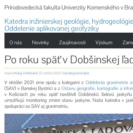
Prírodovedecká fakulta Univerzity Komenského v Bra
Katedra inžinierskej geológie, hydrogeológie
Oddelenie aplikovanej geofyziky
O nás
Novinky
Zaujímavosti
Výskum
Zame
Po roku späť v Dobšinskej ľad
Napísal
Kaeg-Doktorand
,
22. októbra 2021
v
Uncategorized @sk
V októbri 2021 sme spolu s kolegami z
Oddelenia gravimetrie 
(SAV)
v Banskej Bystrici a z
Ústavu geografie, kartografie a in
v Košiciach po roku opäť navštívili Dobšinskú ľadovú jasky
umožňujú monitoring zmien stavu jaskyne. Naša katedra v jas
spolupráci so SAV aj gravimetriu.