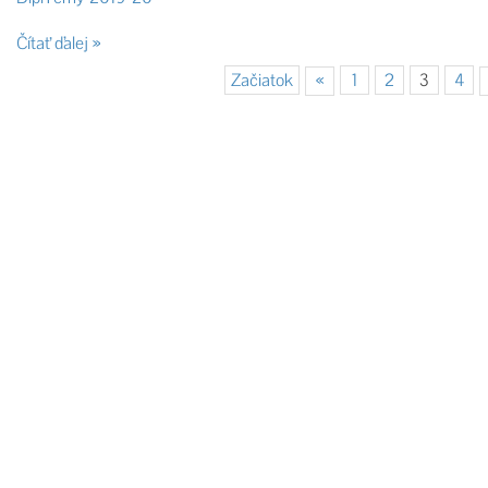
Čítať ďalej
Začiatok
«
1
2
3
4